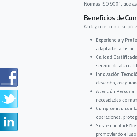
Normas ISO 9001, que aseg
Beneficios de Con
Al elegirnos como su prov
Experiencia y Prof
adaptadas a las nec
Calidad Certificad
servicio de alta cali
Innovación Tecnol
elevación, asegura
Atención Personal
necesidades de man
Compromiso con la
operaciones, proteg
Sostenibilidad
: No
promoviendo el uso 