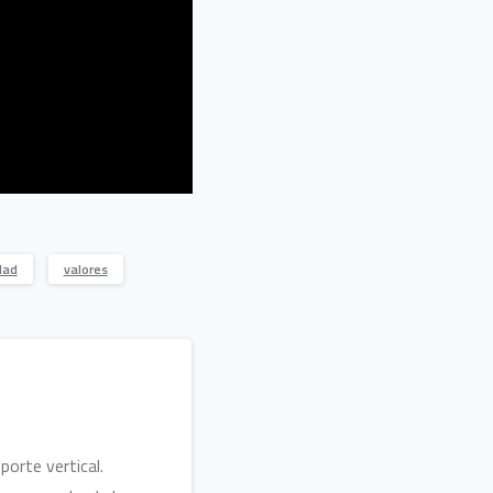
dad
valores
orte vertical.