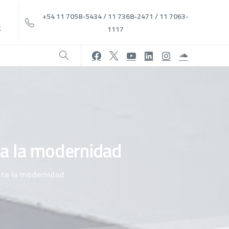
+54 11 7058-5434 / 11 7368-2471 / 11 7063-
r
1117
ta
la
modernidad
sta la modernidad