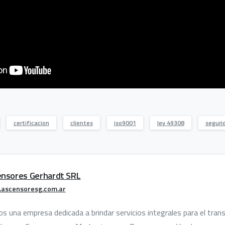
certificacion
clientes
iso9001
ley 49308
seguri
nsores Gerhardt SRL
ascensoresg.com.ar
 una empresa dedicada a brindar servicios integrales para el transp