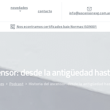
novedades
contacto
info@ascensoresg.com.a
Nos econtramos certificados bajo Normas ISO9001
nsor:
desde
la
antigüedad
has
es
Podcast
Historia del ascensor: desde la antigüedad ha