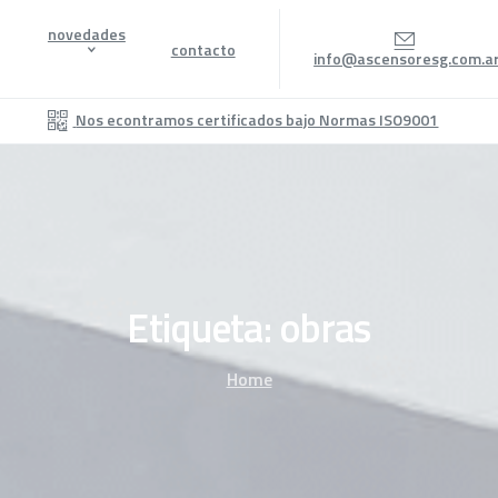
novedades
contacto
info@ascensoresg.com.a
Nos econtramos certificados bajo Normas ISO9001
Etiqueta:
obras
Home