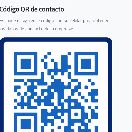
Código QR de contacto
Escanee el siguiente código con su celular para obtener
los datos de contacto de la empresa: