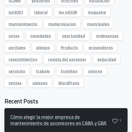
GCABA
gestiones
informes
instalacion
iso9001
laboral
ley 49308
magazine
mantenimiento
modernizacion
municipales
notas
novedades
oportunidad
ordenanzas
peritajes
pliegos
Products
proveedores
revestimientos
revista del ascensor
seguridad
servicios
trabajo
tramites
valores
ventas
visiones
WordPress
Recent Posts
Cómo elegir la mejor empresa de
1
mantenimiento de ascensores en CABA y GBA