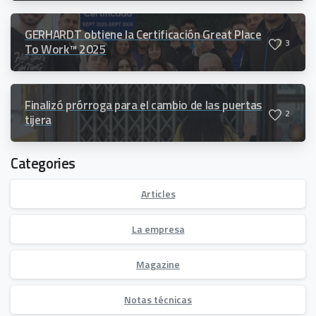
GERHARDT obtiene la Certificación Great Place
3
To Work™ 2025
Finalizó prórroga para el cambio de las puertas
2
tijera
Categories
Articles
La empresa
Magazine
Notas técnicas