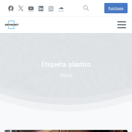
Purchase
Etiqueta:
plastico
Home