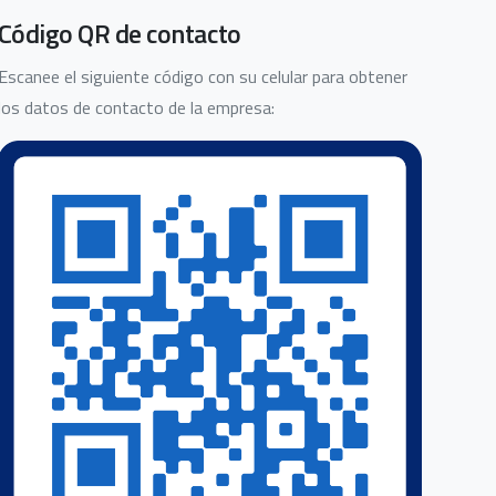
Código QR de contacto
Escanee el siguiente código con su celular para obtener
los datos de contacto de la empresa: