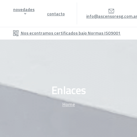
novedades
contacto
info@ascensoresg.com.a
Nos econtramos certificados bajo Normas ISO9001
Enlaces
Home